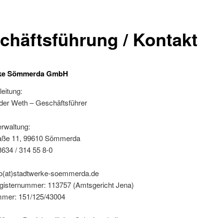
chäftsführung / Kontakt
rke Sömmerda GmbH
eitung:
der Weth – Geschäftsführer
erwaltung:
aße 11, 99610 Sömmerda
3634 / 314 55 8-0
nfo(at)stadtwerke-soemmerda.de
gisternummer: 113757 (Amtsgericht Jena)
mer: 151/125/43004