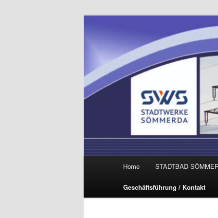
Zum
primären
Inhalt
Stadtwerke 
springen
Hauptmenü
Home
STADTBAD SÖMME
Geschäftsführung / Kontakt